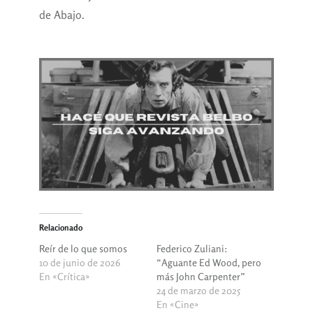
de Abajo.
Relacionado
Reír de lo que somos
Federico Zuliani:
10 de junio de 2026
“Aguante Ed Wood, pero
En «Crítica»
más John Carpenter”
24 de marzo de 2025
En «Cine»