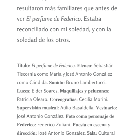
resultaron más familiares que antes de
ver
El perfume de Federico.
Estaba
reconciliado con mi soledad, y con la
soledad de los otros.
Título:
El perfume de Federico.
𝐄𝐥𝐞𝐧𝐜𝐨: Sebastián
Tiscornia como María y José Antonio González
como Cándida. 𝐒𝐨𝐧𝐢𝐝𝐨: Bruno Lambertucci.
𝐋𝐮𝐜𝐞𝐬: Elder Soares.
M
𝐚𝐪𝐮𝐢𝐥𝐥𝐚𝐣𝐞𝐬 𝐲 𝐩𝐞𝐥𝐮𝐜𝐨𝐧𝐞𝐬:
Patricia Olearo. 𝐂𝐨𝐫𝐞𝐨𝐠𝐫𝐚𝐟𝐢̄𝐚𝐬: Cecilia Morini.
𝐒𝐮𝐩𝐞𝐫𝐯𝐢𝐬𝐢𝐨́𝐧
mu
𝐬𝐢𝐜𝐚𝐥: Atilio Basaldella. 𝐕𝐞𝐬𝐭𝐮𝐚𝐫𝐢𝐨:
José Antonio González. 𝐅𝐨𝐭𝐨 𝐜𝐨𝐦𝐨 𝐩𝐞𝐫𝐬𝐨𝐧𝐚𝐣𝐞 𝐝𝐞
𝐅𝐞𝐝𝐞𝐫𝐢𝐜𝐨: Federico Zuliani. 𝐏𝐮𝐞𝐬𝐭𝐚 𝐞𝐧 𝐞𝐬𝐜𝐞𝐧𝐚 𝐲
𝐝𝐢𝐫𝐞𝐜𝐜𝐢𝐨́𝐧: José Antonio González.
Sala:
Cultural