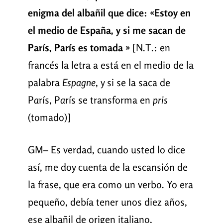
enigma del albañil que dice: «Estoy en
el medio de España, y si me sacan de
Par
ís
, Par
ís
es tomada »
[N.T.: en
francés la letra a está en el medio de la
palabra
Espagne
, y si se la saca de
P
a
rís, P
a
rís se transforma en
pris
(tomado)]
GM– Es verdad, cuando usted lo dice
así, me doy cuenta de la escansión de
la frase, que era como un verbo. Yo era
pequeño, debía tener unos diez años,
ese albañil de origen italiano,