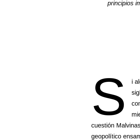
principios i
S
i a
sig
con
mie
cuestión Malvinas
geopolítico ensam