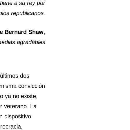
stiene a su rey por
ipios republicanos.
e Bernard Shaw
,
edias agradables
 últimos dos
a misma convicción
o ya no existe,
or veterano. La
n dispositivo
rocracia,