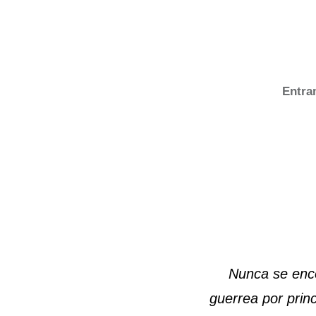
E
ntra
Nunca se enco
guerrea por princ