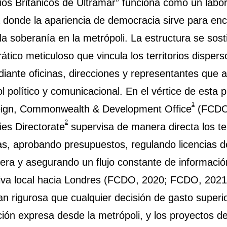
rios Británicos de Ultramar” funciona como un labor
ca donde la apariencia de democracia sirve para encu
 la soberanía en la metrópoli. La estructura se sos
tico meticuloso que vincula los territorios disper
diante oficinas, direcciones y representantes que
ol político y comunicacional. En el vértice de esta 
1
eign, Commonwealth & Development Office
(FCDO
2
ies Directorate
supervisa de manera directa los ter
cas, aprobando presupuestos, regulando licencias 
lera y asegurando un flujo constante de informaci
tiva local hacia Londres (FCDO, 2020; FCDO, 2021
an rigurosa que cualquier decisión de gasto superio
ción expresa desde la metrópoli, y los proyectos de