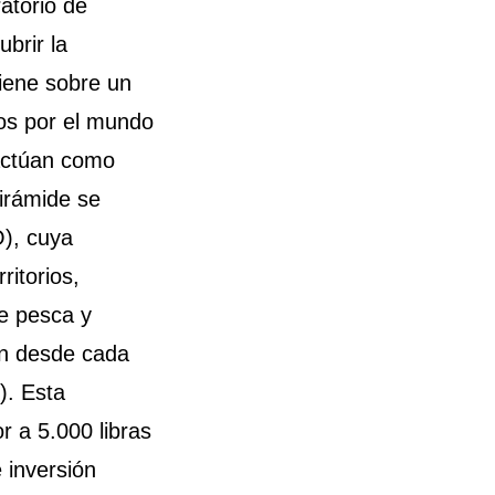
atorio de
brir la
tiene sobre un
sos por el mundo
 actúan como
pirámide se
), cuya
ritorios,
de pesca y
ón desde cada
). Esta
r a 5.000 libras
 inversión