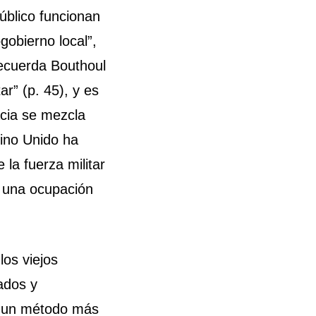
úblico funcionan
obierno local”,
ecuerda Bouthoul
ar” (p. 45), y es
acia se mezcla
eino Unido ha
 la fuerza militar
 una ocupación
los viejos
ados y
e un método más