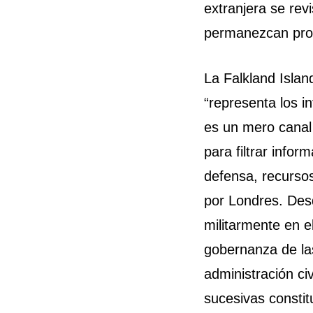
extranjera se rev
permanezcan pro
La Falkland Isla
“representa los i
es un mero canal
para filtrar info
defensa, recursos
por Londres. Desd
militarmente en el
gobernanza de las 
administración civ
sucesivas constit