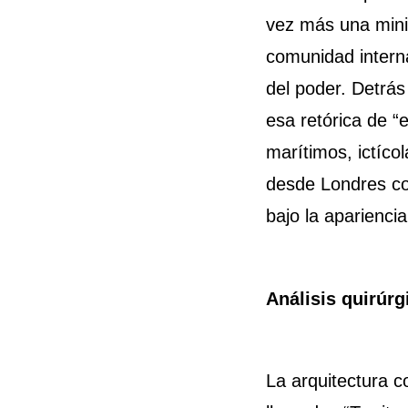
vez más una minid
comunidad interna
del poder. Detrás
esa retórica de “e
marítimos, ictíco
desde Londres con
bajo la aparienci
Análisis quirúrg
La arquitectura c