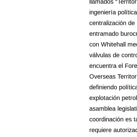
llamados “Territo
ingeniería políti
centralización de
entramado burocrá
con Whitehall me
válvulas de contr
encuentra el For
Overseas Territor
definiendo políti
explotación petro
asamblea legisla
coordinación es t
requiere autoriza