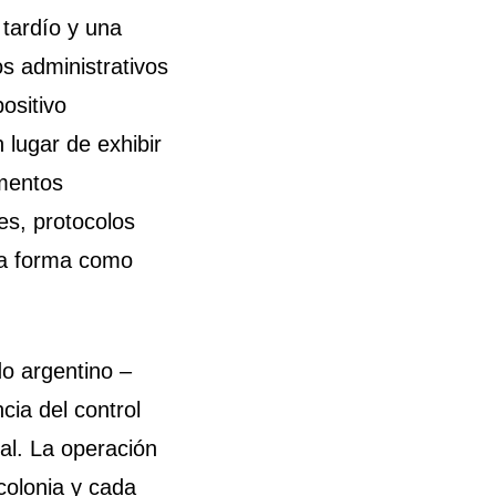
 tardío y una
os administrativos
ositivo
 lugar de exhibir
amentos
es, protocolos
la forma como
do argentino –
ia del control
ial. La operación
colonia y cada