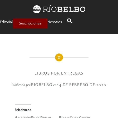
Editorial
Nosotros
Suscripciones
LIBROS POR ENTREGAS
RIOBELBO
14 DE FEBRERO DE 2020
Publicada por
en
Relacionado
¡La biografía de Pavese
Biografía de Cesare