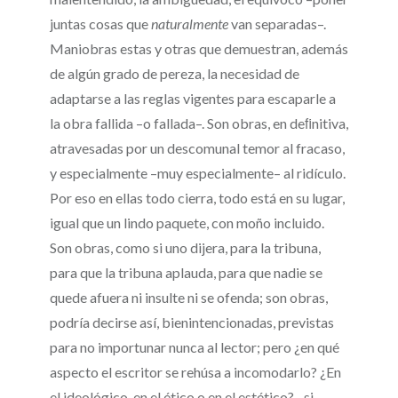
juntas cosas que
naturalmente
van separadas–.
Maniobras estas y otras que demuestran, además
de algún grado de pereza, la necesidad de
adaptarse a las reglas vigentes para escaparle a
la obra fallida –o fallada–. Son obras, en deﬁnitiva,
atravesadas por un descomunal temor al fracaso,
y especialmente –muy especialmente– al ridículo.
Por eso en ellas todo cierra, todo está en su lugar,
igual que un lindo paquete, con moño incluido.
Son obras, como si uno dijera, para la tribuna,
para que la tribuna aplauda, para que nadie se
quede afuera ni insulte ni se ofenda; son obras,
podría decirse así, bienintencionadas, previstas
para no importunar nunca al lector; pero ¿en qué
aspecto el escritor se rehúsa a incomodarlo? ¿En
el ideológico, en el ético o en el estético? –si