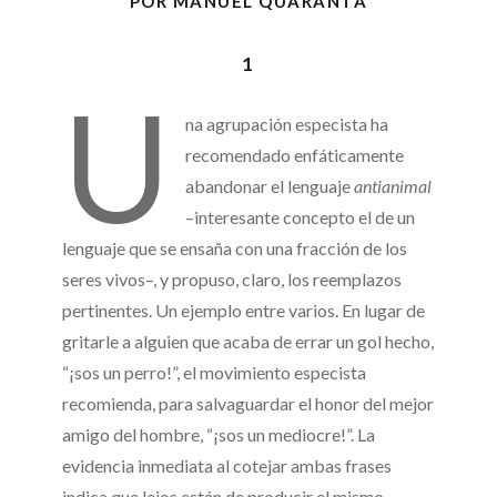
POR MANUEL QUARANTA
1
U
na agrupación especista ha
recomendado enfáticamente
abandonar el lenguaje
antianimal
–interesante concepto el de un
lenguaje que se ensaña con una fracción de los
seres vivos–, y propuso, claro, los reemplazos
pertinentes. Un ejemplo entre varios. En lugar de
gritarle a alguien que acaba de errar un gol hecho,
“¡sos un perro!”, el movimiento especista
recomienda, para salvaguardar el honor del mejor
amigo del hombre, “¡sos un mediocre!”. La
evidencia inmediata al cotejar ambas frases
indica que lejos están de producir el mismo