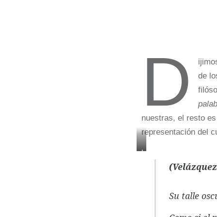
D
ijim
de lo
filós
palab
nuestras, el resto es
representación del c
Las
meninas
(Velázquez
de
Velázquez.
Su talle osc
Click
para