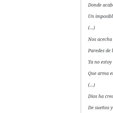
Donde acaba
Un imposible
(…)
Nos acecha e
Paredes de l
Ya no estoy 
Que arma en 
(…)
Dios ha cre
De sueños y