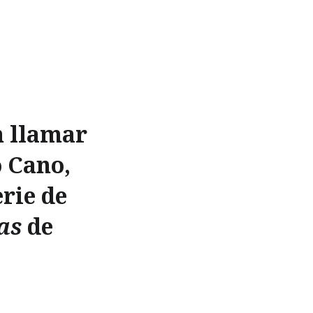
n llamar
o Cano,
erie de
nas
de