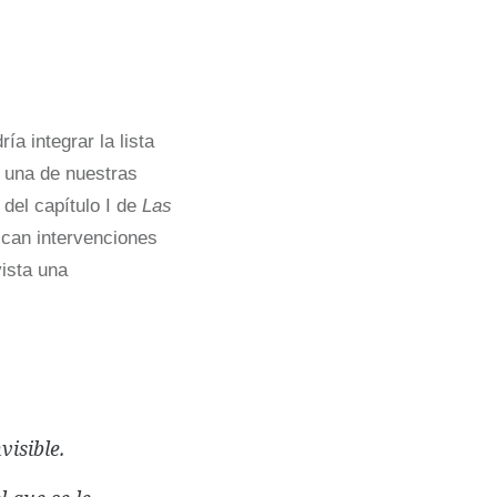
ía integrar la lista
 una de nuestras
 del capítulo I de
Las
ican intervenciones
vista una
visible.