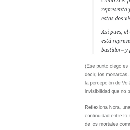
Como si el p
ampliar.
representa y
estas dos vi
Asi pues, el
está represe
bastidor– y 
(Ese punto ciego es 
decir, los monarcas,
la percepción de Ve
invisibilidad que no
Reflexiona Nora, una
continuidad entre lo 
de los mortales como 