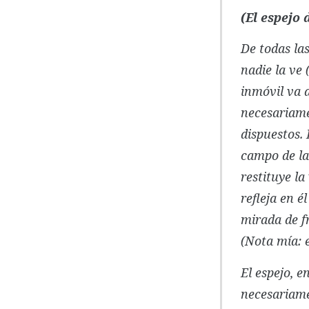
(El espejo 
De todas las
nadie la ve
inmóvil va a
necesariamen
dispuestos. 
campo de la
restituye la
refleja en él
mirada de fr
(Nota mía: e
El espejo, e
necesariame