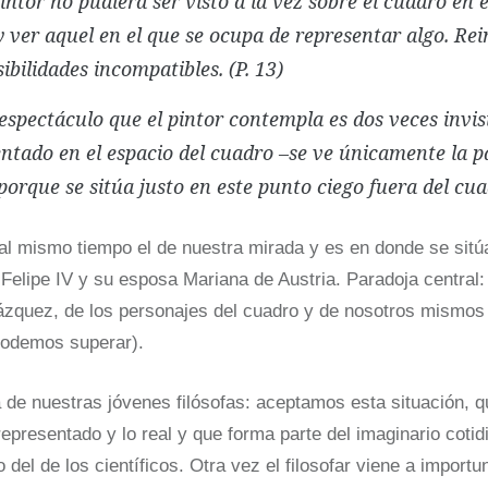
intor no pudiera ser visto a la vez sobre el cuadro en e
 ver aquel en el que se ocupa de representar algo. Rei
sibilidades incompatibles. (P. 13)
 espectáculo que el pintor contempla es dos veces invis
ntado en el espacio del cuadro –se ve únicamente la pa
porque se sitúa justo en este punto ciego fuera del cua
al mismo tiempo el de nuestra mirada y es en donde se sitúa
 Felipe IV y su esposa Mariana de Austria. Paradoja central: 
lázquez, de los personajes del cuadro y de nosotros mismo
 podemos superar).
 de nuestras jóvenes filósofas: aceptamos esta situación, q
representado y lo real y que forma parte del imaginario coti
del de los científicos. Otra vez el filosofar viene a importun