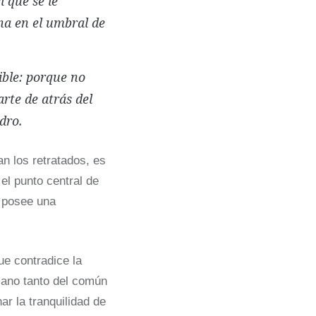
l que se le
na en el umbral de
ible: porque no
rte de atrás del
dro.
n los retratados, es
el punto central de
s posee una
ue contradice la
diano tanto del común
ar la tranquilidad de