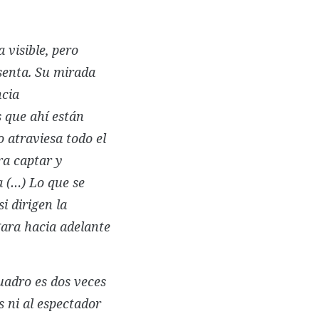
 visible, pero
senta. Su mirada
ncia
s que ahí están
o atraviesa todo el
ra captar y
a (…) Lo que se
si dirigen la
ngara hacia adelante
 cuadro es dos veces
s ni al espectador