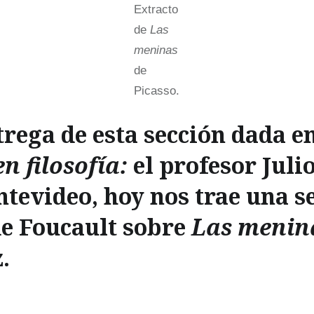
Extracto
de
Las
meninas
de
Picasso.
rega de esta sección dada e
n filosofía:
el profesor Juli
ntevideo, hoy nos
trae una s
de Foucault sobre
Las meni
.