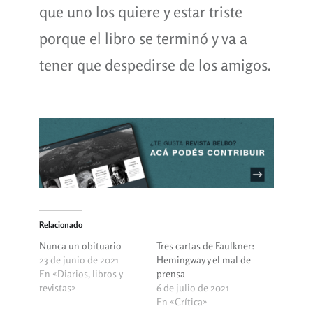
que uno los quiere y estar triste
porque el libro se terminó y va a
tener que despedirse de los amigos.
Relacionado
Nunca un obituario
Tres cartas de Faulkner:
23 de junio de 2021
Hemingway y el mal de
En «Diarios, libros y
prensa
revistas»
6 de julio de 2021
En «Crítica»