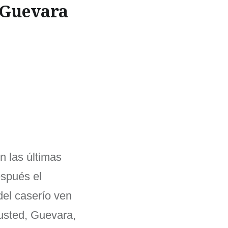
Guevara
n las últimas
espués el
 del caserío ven
usted, Guevara,