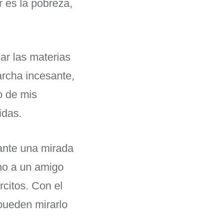
r es la pobreza,
ar las materias
rcha incesante,
o de mis
idas.
tante una mirada
cho a un amigo
rcitos. Con el
pueden mirarlo