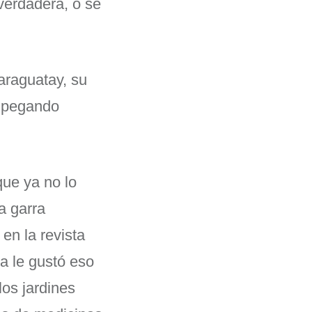
verdadera, o se
araguatay, su
d pegando
ue ya no lo
a garra
en la revista
a le gustó eso
 los jardines