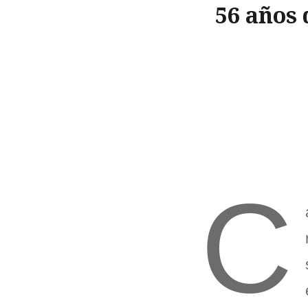
56 años 
C