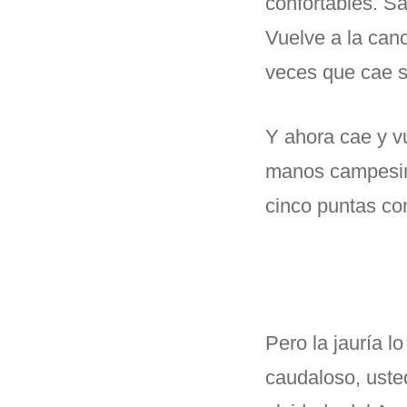
confortables. S
Vuelve a la canc
veces que cae si
Y ahora cae y v
manos campesina
cinco puntas com
Pero la jauría l
caudaloso, uste