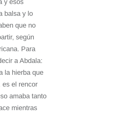
a y esos
 balsa y lo
saben que no
rtir, según
ricana. Para
ecir a Abdala:
 a la hierba que
 es el rencor
 eso amaba tanto
ace mientras