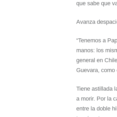
que sabe que va
Avanza despacio
“Tenemos a Papá”
manos: los mism
general en Chil
Guevara, como 
Tiene astillada 
a morir. Por la 
entre la doble h