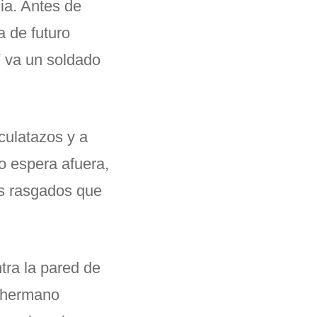
ia. Antes de
a de futuro
í va un soldado
culatazos y a
o espera afuera,
os rasgados que
tra la pared de
l hermano