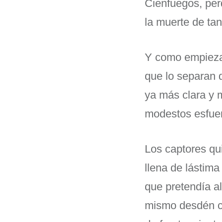
Cienfuegos, per
la muerte de ta
Y como empieza a
que lo separan 
ya más clara y 
modestos esfuerz
Los captores qui
llena de lástim
que pretendía al
mismo desdén co