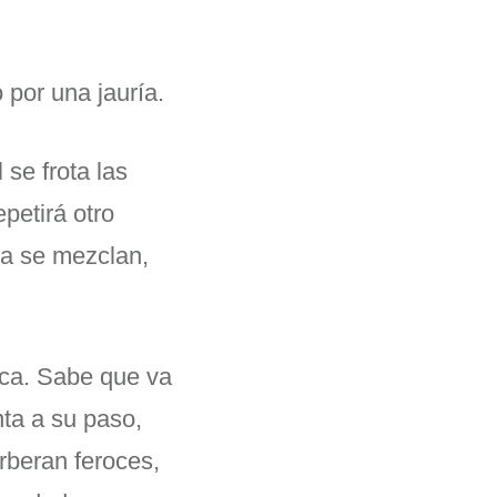
por una jauría.
se frota las
petirá otro
ra se mezclan,
erca. Sabe que va
nta a su paso,
rberan feroces,