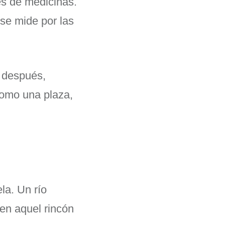
es de medicinas.
 se mide por las
s después,
como una plaza,
la. Un río
en aquel rincón