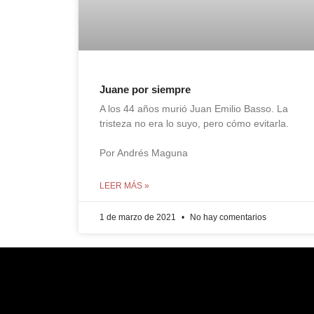
Juane por siempre
A los 44 años murió Juan Emilio Basso. La
tristeza no era lo suyo, pero cómo evitarla.
Por Andrés Maguna
LEER MÁS »
1 de marzo de 2021
No hay comentarios