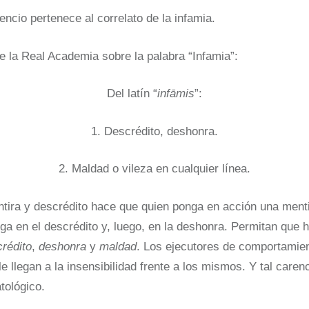
ncio pertenece al correlato de la infamia.
de la Real Academia sobre la palabra “Infamia”:
Del latín “
infāmis
”:
1. Descrédito, deshonra.
2. Maldad o vileza en cualquier línea.
ntira y descrédito hace que quien ponga en acción una ment
ga en el descrédito y, luego, en la deshonra. Permitan que
rédito
,
deshonra
y
maldad
. Los ejecutores de comportamien
le llegan a la insensibilidad frente a los mismos. Y tal care
atológico.