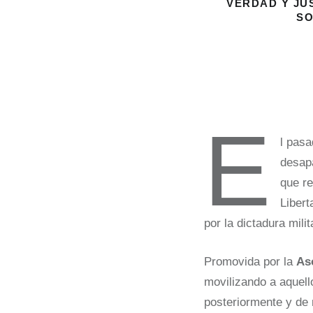
VERDAD Y JU
SO
E
l pas
desapa
que re
Libert
por la dictadura mil
Promovida por la
As
movilizando a aquell
posteriormente y de 