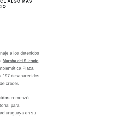
DICE ALGO MÁS
CIO
aje a los detenidos
da
,
Marcha del Silencio
emblemática Plaza
os 197 desaparecidos
de crecer.
cidos
comenzó
orial para,
dad uruguaya en su