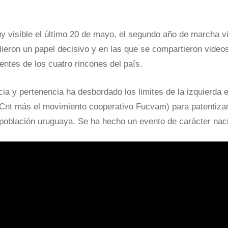
 visible el último 20 de mayo, el segundo año de marcha vi
ieron un papel decisivo y en las que se compartieron video
entes de los cuatro rincones del país.
ia y pertenencia ha desbordado los limites de la izquierda 
-Cnt más el movimiento cooperativo Fucvam) para patentizar
población uruguaya. Se ha hecho un evento de carácter naci