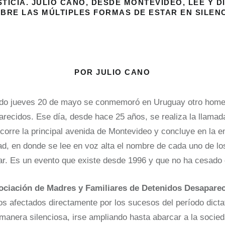
STICIA
. JULIO CANO, DESDE MONTEVIDEO, LEE Y 
BRE LAS MÚLTIPLES FORMAS DE ESTAR EN SILEN
POR JULIO CANO
ado jueves 20 de mayo se conmemoró en Uruguay otro homen
recidos. Ese día, desde hace 25 años, se realiza la llama
corre la principal avenida de Montevideo y concluye en la 
ad, en donde se lee en voz alta el nombre de cada uno de l
itar. Es un evento que existe desde 1996 y que no ha cesado 
ociación de Madres y Familiares de Detenidos Desapare
os afectados directamente por los sucesos del período dictat
manera silenciosa, irse ampliando hasta abarcar a la socie