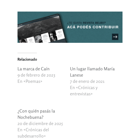
Relacionado
La marca de Caín
Un lugar llamado María
9 de febrero de 2023
Lanese
En «Poemas»
7 de enero de 2021
En «Crónicas y
entrevistas»
¿Con quién pasás la
Nochebuena?
20 de diciembre de 2025
En «Crónicas del
subdesarrollo»