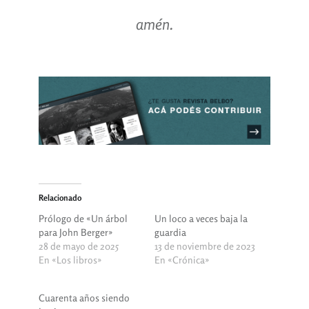
amén.
Relacionado
Prólogo de «Un árbol
Un loco a veces baja la
para John Berger»
guardia
28 de mayo de 2025
13 de noviembre de 2023
En «Los libros»
En «Crónica»
Cuarenta años siendo