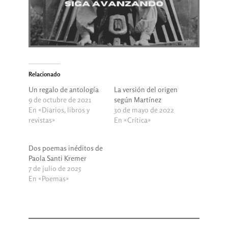
Relacionado
Un regalo de antología
La versión del origen
9 de octubre de 2021
según Martínez
En «Diarios, libros y
30 de mayo de 2022
revistas»
En «Crítica»
Dos poemas inéditos de
Paola Santi Kremer
7 de julio de 2025
En «Poemas»