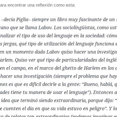
para encontrar una reflexión como esta:
 –decía Piglia– siempre un libro muy fascinante de un 
ano que se llama Labov. Los sociolingüistas, como ust
alizar el tipo de uso del lenguaje en la sociedad: cómo
 jergas, qué tipo de utilización del lenguaje funciona e
Y en un momento dado Labov quiso hacer una investiga
arlem. Quiso ver qué tipo de particularidades del ingl
en el campo, en el marco del ghetto de Harlem en los 
a hacer una investigación (siempre el problema que hay
nes es que es difícil decirle a la gente: “Bueno, hablá,
ades tiene tu manera de usar el lenguaje”). Entonces a
 idea que terminó siendo extraordinaria, porque dijo: “
 cuenten el día en que su vida estuvo en peligro”. Y lo
a de relatos tan extraordinarios (podemos imaginar e