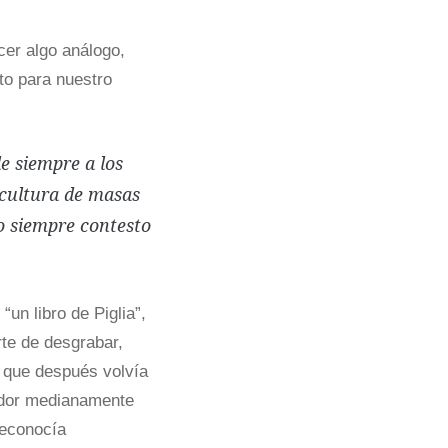
cer algo análogo,
to para nuestro
e siempre a los
a cultura de masas
yo siempre contesto
,
“un libro de Piglia”,
rte de desgrabar,
, que después volvía
rador medianamente
reconocía