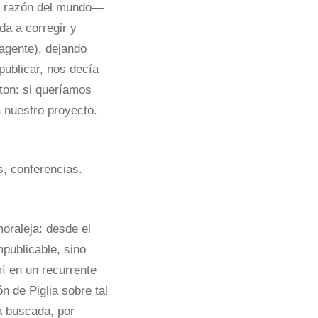
la razón del mundo—
da a corregir y
 agente), dejando
publicar, nos decía
eton: si queríamos
a nuestro proyecto.
s, conferencias.
moraleja: desde el
mpublicable, sino
mí en un recurrente
n de Piglia sobre tal
a buscada, por