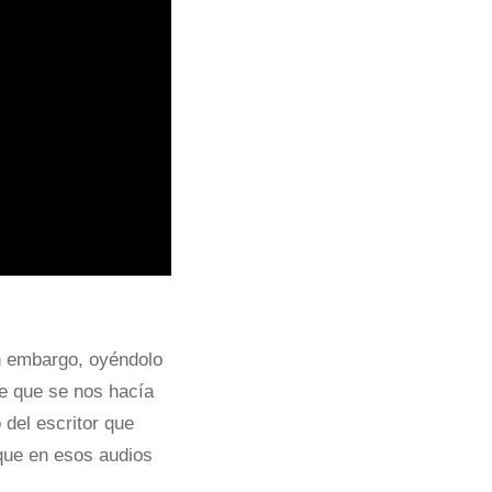
in embargo, oyéndolo
de que se nos hacía
 del escritor que
 que en esos audios