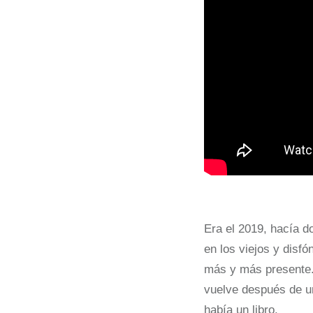
Era el 2019, hacía d
en los viejos y disf
más y más presente. 
vuelve después de un
había un libro.