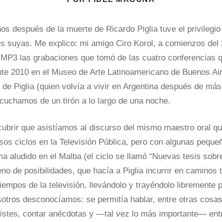
os después de la muerte de Ricardo Piglia tuve el privilegio 
s suyas. Me explico: mi amigo Ciro Korol, a comienzos del
 MP3 las grabaciones que tomó de las cuatro conferencias qu
nte 2010 en el Museo de Arte Latinoamericano de Buenos Ai
z de Piglia (quien volvía a vivir en Argentina después de má
cuchamos de un tirón a lo largo de una noche.
brir que asistíamos al discurso del mismo maestro oral que
sos ciclos en la Televisión Pública, pero con algunas peque
a aludido en el Malba (el ciclo se llamó “Nuevas tesis sobre
eno de posibilidades, que hacía a Piglia incurrir en caminos
tiempos de la televisión, llevándolo y trayéndolo libremente
tros desconocíamos: se permitía hablar, entre otras cosas
istes, contar anécdotas y
—
tal vez lo más importante
—
ent