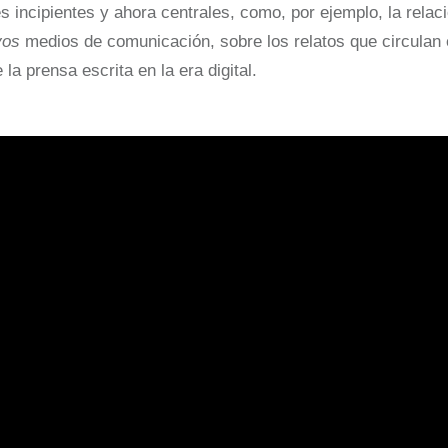
 incipientes y ahora centrales, como, por ejemplo, la relaci
vos
medios de comunicación, sobre los relatos que circulan 
 la prensa escrita en la era digital.