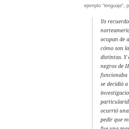
ejemplo “lenguaje”, 
Yo recuerdo
norteameric
ocupan de an
cómo son las
distintas. 
negros de H
funcionaba 
se decidió 
investigacio
particularid
ocurrió una
pedir que me
fue una mas