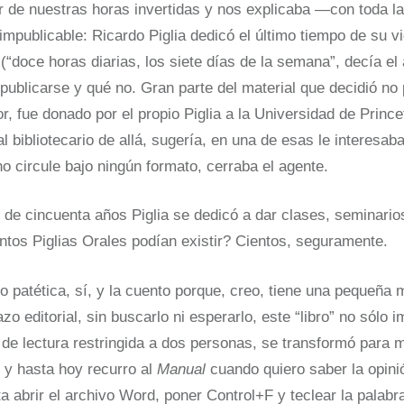
r de nuestras horas invertidas y nos explicaba —con toda 
impublicable: Ricardo Piglia dedicó el último tiempo de su vi
(“doce horas diarias, los siete días de la semana”, decía el
 publicarse y qué no. Gran parte del material que decidió no 
or, fue donado por el propio Piglia a la Universidad de Princ
l bibliotecario de allá, sugería, en una de esas le interesab
no circule bajo ningún formato, cerraba el agente.
 de cincuenta años Piglia se dedicó a dar clases, seminario
ntos Piglias Orales podían existir? Cientos, seguramente.
o patética, sí, y la cuento porque, creo, tiene una pequeña 
zo editorial, sin buscarlo ni esperarlo, este “libro” no sólo i
, de lectura restringida a dos personas, se transformó para 
, y hasta hoy recurro al
Manual
cuando quiero saber la opinió
a abrir el archivo Word, poner Control+F y teclear la palabr