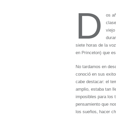
D
os añ
clase
viejo
dura
siete horas de la vo
en Princeton) que es
No tardamos en descu
conoció en sus exito
cabe destacar: el tem
amplio, estaba tan ll
imposibles para los 
pensamiento que noso
los sueños, hacer ch