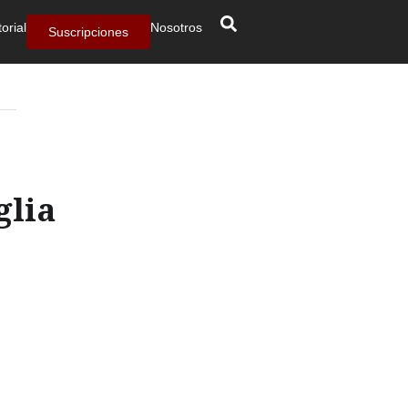
torial
Nosotros
Suscripciones
glia