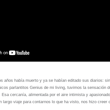
os años había muerto y ya se habían editado sus diarios: s
ónicos parlantitos Genius de mi living, tuvimos la sensación 
Esa cercanía, alimentada por el aire intimista y apasionado
 largo viaje para contarnos lo que ha visto, nos hizo creer