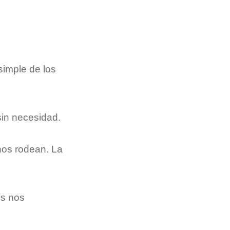
imple de los
sin necesidad.
nos rodean. La
es nos