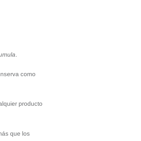
umula
.
onserva como
lquier producto
 más que los