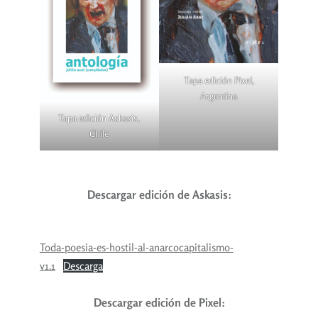
Tapa edición Pixel,
Argentina
Tapa edición Askasis,
Chile
Descargar edición de Askasis:
Toda-poesia-es-hostil-al-anarcocapitalismo-
v1.1
Descarga
Descargar edición de Pixel: