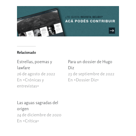
Relacionado
Estrellas, poemas y
Para un dossier de Hugo
lawfare
Diz
26 de agosto de 2022
23 de septiembre de 2022
En «Crónicas y
En «Dossier Diz»
entrevistas»
Las aguas sagradas del
origen
24 de diciembre de 2020
En «Crítica»