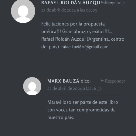
dice:
RAFAEL ROLDÁN AUZQUI
Responder
22 de abril de 2024 a las 02:03
Felicitaciones por la propuesta
poética!!! Gran abrazo y éxitos!!!…
Rafael Roldán Auzqui (Argentina, centro
del país).
rafaelkavi60@gmail.com
dice:
MARX BAUZÁ
Responder
22 de abril de 2024 a las 16:37
Maravilloso ser parte de este libro
con voces tan comprometidas de
nuestro país.