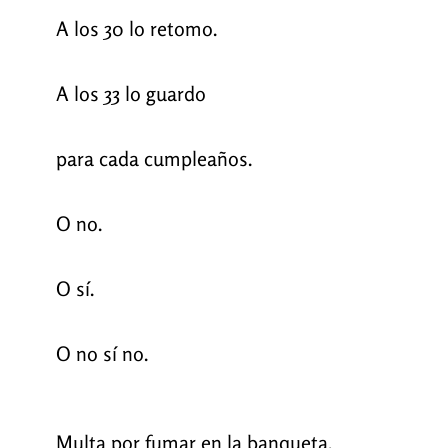
A los 30 lo retomo.
A los 33 lo guardo
para cada cumpleaños.
O no.
O sí.
O no sí no.
Multa por fumar en la banqueta.