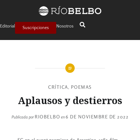
Editorial
Nosotros
Suscripciones
CRÍTICA
POEMAS
,
Aplausos y destierros
RIOBELBO
6 DE NOVIEMBRE DE 2022
Publicada por
en
SG en el avant premiere de
Argentina, 1985
, film