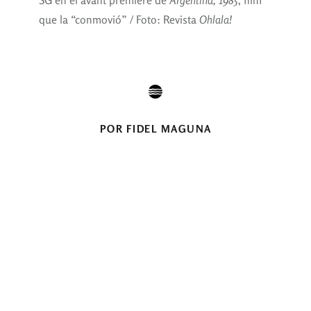
que la “conmovió” / Foto: Revista
Ohlala!
POR FIDEL MAGUNA
En tiempos en que la ligereza ya no es concedida, el
verso es desterrado de la épica,
o bien se transforma,
inesperada e inintencionadamente, en verso lírico.
György Lukács,
Teoría de la novela