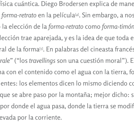
ísica cuántica. Diego Brodersen explica de maner
a
forma-retrato
en la película
. Sin embargo, a no
[4]
 la elección de la
forma-retrato
como
forma-timó
lección trae aparejada, y es la idea de que toda 
al de la forma
. En palabras del cineasta francés
[5]
orale”
(“los
travellings
son una cuestión moral”). 
na con el contenido como el agua con la tierra, 
entes: los elementos dicen lo mismo diciendo co
que se abre paso por la montaña; mejor dicho: s
r por donde el agua pasa, donde la tierra se modifi
evada por la corriente.