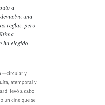
undo a
s devuelva una
as reglas, pero
última
e ha elegido
ra
—
circular y
uita, atemporal y
ard llevó a cabo
do un cine que se