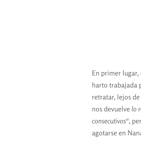
En primer lugar, 
harto trabajada p
retratar, lejos d
nos devuelve
lo 
consecutivos
, pe
[3]
agotarse en Nana