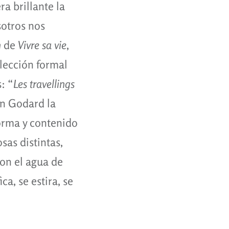
a brillante la
sotros nos
n
de
Vivre sa vie
,
elección formal
: “
Les travellings
En Godard la
forma y contenido
sas distintas,
on el agua de
ca, se estira, se