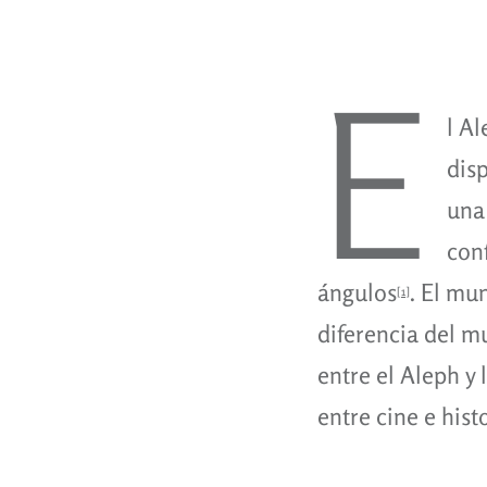
E
l A
disp
una 
conf
ángulos
. El mu
[1]
diferencia del m
entre el Aleph y
entre cine e hist