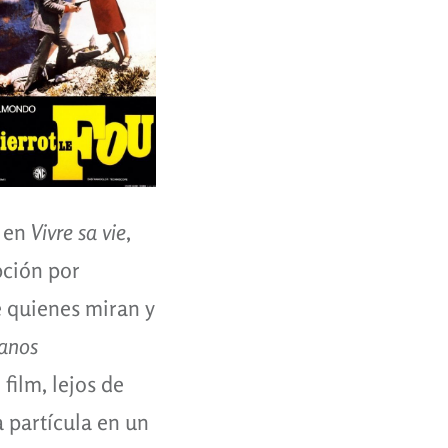
o en
Vivre sa vie
,
pción por
e quienes miran y
anos
 film, lejos de
 partícula en un