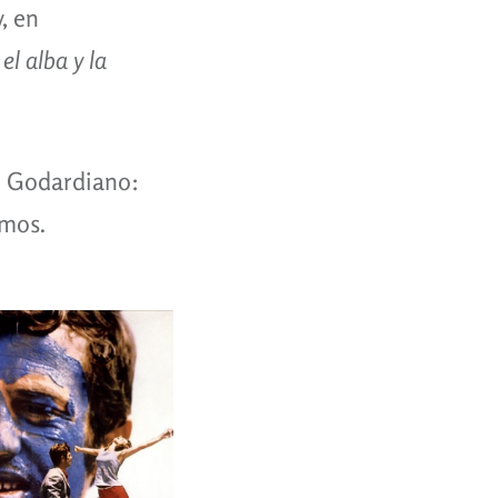
, en
el alba y la
ph Godardiano:
mos.