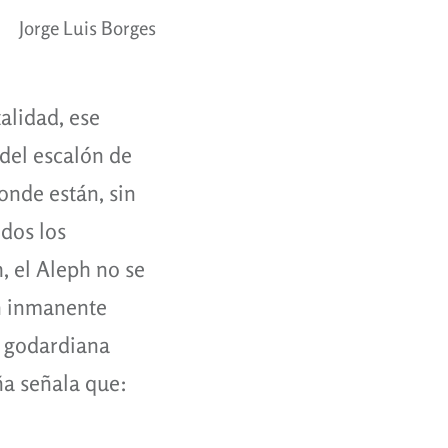
Jorge Luis Borges
alidad, ese
 del escalón de
onde están, sin
odos los
, el Aleph no se
n inmanente
a godardiana
iña señala que: