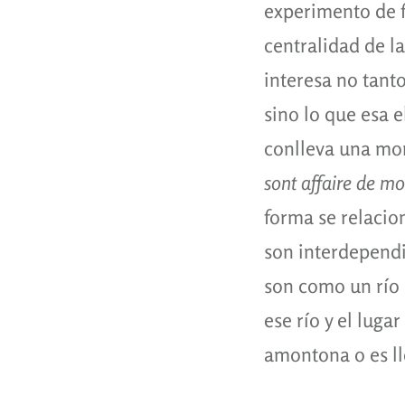
experimento de f
centralidad de l
interesa no tanto
sino lo que esa e
conlleva una mor
sont affaire de m
forma se relacio
son interdependi
son como un río 
ese río y el luga
amontona o es ll