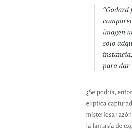
“Godard f
comparece
imagen má
sólo adqu
instancia
para dar 
¿Se podría, ento
elíptica captur
misteriosa razón
la fantasía de ex