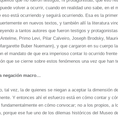
aquellos que no fueron testigos, ni protagonistas, que eso re
uede volver a ocurrir, cuando en realidad uno sabe, en el
 eso está ocurriendo y seguirá ocurriendo. Esa es la primer
ertemente en nuevos textos, y también allí la literatura vi
leyendo a tantos autores que fueron testigos y protagonistas
 Antelme, Primo Levi, Pilar Calveiro, Joseph Brodsky, Mauri
argarette Buber Nuemann), y que cargaron en su cuerpo la 
ron el mandato de que era imperioso contar lo ocurrido frent
ción que se cierne sobre estos fenómenos una vez que han te
na negación macro…
 tal vez, la de quienes se niegan a aceptar la dimensión de 
amente. Y entonces ahí el esfuerzo está en cómo contar y có
o fundamentalmente en cómo convocar; no a los propios, a l
o, porque ese fue uno de los dilemas históricos del Museo d