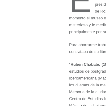
E
presid
de Ros
momento el museo es
misterioso y lo medi
principalmente por s
Para ahorrarme traba
contratapa de su lib
“
Rubén Chababo (1
estudios de postgrad
Iberoamericana (Madr
los dilemas de la me
Memoria de la ciudad
Centro de Estudios I
Música de la Univer