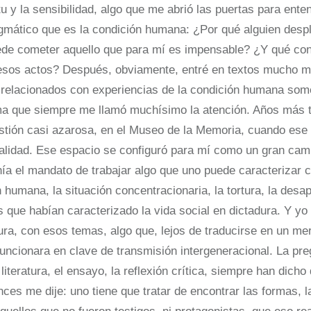
u y la sensibilidad, algo que me abrió las puertas para enten
gmático que es la condición humana: ¿Por qué alguien desp
ede cometer aquello que para mí es impensable? ¿Y qué co
esos actos? Después, obviamente, entré en textos mucho m
s relacionados con experiencias de la condición humana some
ema que siempre me llamó muchísimo la atención. Años más
estión casi azarosa, en el Museo de la Memoria, cuando es
ealidad. Ese espacio se configuró para mí como un gran ca
ía el mandato de trabajar algo que uno puede caracterizar 
n humana, la situación concentracionaria, la tortura, la desa
que habían caracterizado la vida social en dictadura. Y yo 
ra, con esos temas, algo que, lejos de traducirse en un me
funcionara en clave de transmisión intergeneracional. La p
 literatura, el ensayo, la reflexión crítica, siempre han dicho
nces me dije: uno tiene que tratar de encontrar las formas, l