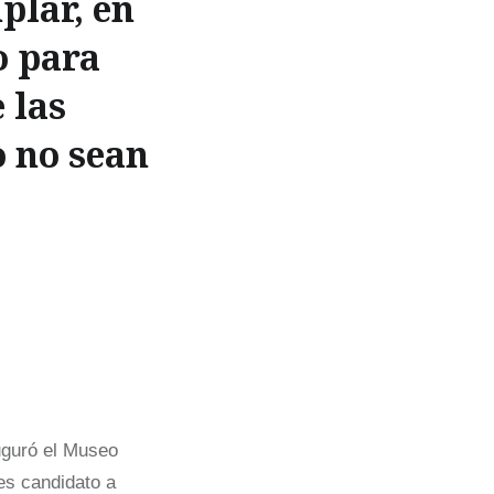
plar, en
o para
 las
o no sean
auguró el Museo
es candidato a