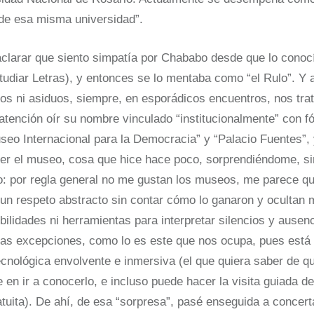
e esa misma universidad”.
aclarar que siento simpatía por Chababo desde que lo conoc
diar Letras), y entonces se lo mentaba como “el Rulo”. Y a
s ni asiduos, siempre, en esporádicos encuentros, nos tra
atención oír su nombre vinculado “institucionalmente” con f
o Internacional para la Democracia” y “Palacio Fuentes”, 
cer el museo, cosa que hice hace poco, sorprendiéndome, s
lo: por regla general no me gustan los museos, me parece qu
un respeto abstracto sin contar cómo lo ganaron y ocultan 
ibilidades ni herramientas para interpretar silencios y ausen
sas excepciones, como lo es este que nos ocupa, pues está
-tecnológica envolvente e inmersiva (el que quiera saber de 
 en ir a conocerlo, e incluso puede hacer la visita guiada d
atuita). De ahí, de esa “sorpresa”, pasé enseguida a concert