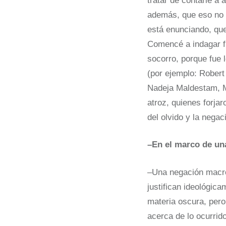
tratar de contarle a 
además, que eso no p
está enunciando, que
Comencé a indagar fu
socorro, porque fue 
(por ejemplo: Robert
Nadeja Maldestam, M
atroz, quienes forja
del olvido y la nega
–En el marco de u
–Una negación macro,
justifican ideológic
materia oscura, per
acerca de lo ocurrid