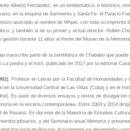
ente Alberto Fernández, en un emblemático, e histórico, inm
ario, en la esquina de Sarmiento y Santa Fe: el Palacio Fu
tuvo asociado al nombre de Whpei, con toda su impronta d
ático, y también al de su primer y actual director: Rubén C
u gestión durante 11 años al frente del Museo de la Memoria
jo transcribo parte de la semblanza de Chababo que puede 
ro
La piedra y el fusil
, publicado en 2017 por la editorial Cas
962).
Profesor en Letras por la Facultad de Humanidades y 
o en la Universidad Central de Las Villas (Cuba) y en el Ins
id). Es autor de diversos ensayos y textos de divulgación
moria en la escena contemporánea. Entre 2003 y 2014 dirigi
 de Rosario. Es docente de la Maestría de Estudios Cultura
nterdisciplinarios, y del Seminario anual Memoria y present
sidad Nacional de Rosario. Actualmente se desempeña como