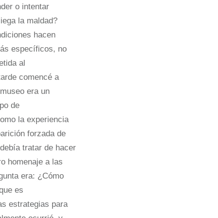
der o intentar
liega la maldad?
ndiciones hacen
ás específicos, no
tida al
 tarde comencé a
e museo era un
mpo de
como la experiencia
parición forzada de
debía tratar de hacer
ro homenaje a las
regunta era: ¿Cómo
 que es
as estrategias para