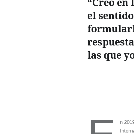
“Creo en 
el sentid
formularl
respuesta
las que y
n 2019
Intern