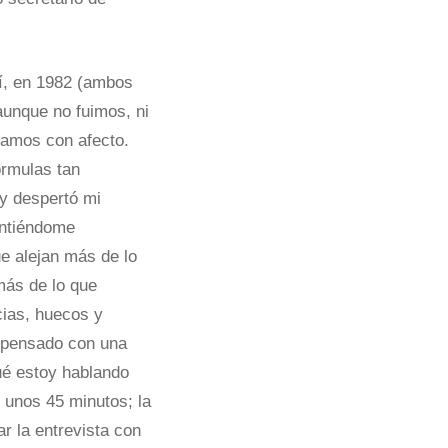
í, en 1982 (ambos
unque no fuimos, ni
tamos con afecto.
órmulas tan
y despertó mi
intiéndome
e alejan más de lo
más de lo que
cias, huecos y
 pensado con una
qué estoy hablando
e unos 45 minutos; la
ar la entrevista con