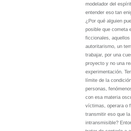
modelador del espírit
entender eso tan eni
¿Por qué alguien pu
posible que cometa 
ficcionales, aquello
autoritarismo, un t
trabajar, por una cu
proyecto y no una r
experimentación. Ten
límite de la condició
personas, fenómenos 
con esa materia oscu
víctimas, operara o 
transmitir eso que la
intransmisible? Ento